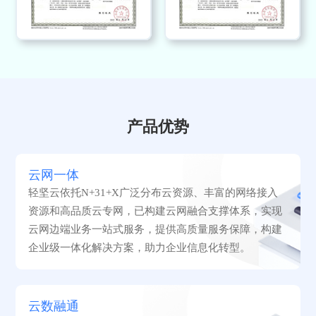
产品优势
云网一体
轻坚云依托N+31+X广泛分布云资源、丰富的网络接入
资源和高品质云专网，已构建云网融合支撑体系，实现
云网边端业务一站式服务，提供高质量服务保障，构建
企业级一体化解决方案，助力企业信息化转型。
云数融通