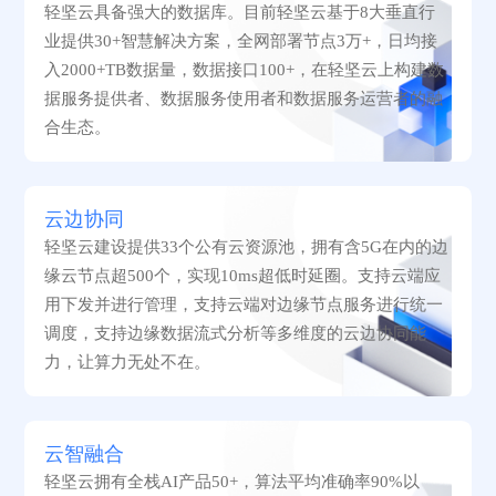
轻坚云具备强大的数据库。目前轻坚云基于8大垂直行
业提供30+智慧解决方案，全网部署节点3万+，日均接
入2000+TB数据量，数据接口100+，在轻坚云上构建数
据服务提供者、数据服务使用者和数据服务运营者的融
合生态。
云边协同
轻坚云建设提供33个公有云资源池，拥有含5G在内的边
缘云节点超500个，实现10ms超低时延圈。支持云端应
用下发并进行管理，支持云端对边缘节点服务进行统一
调度，支持边缘数据流式分析等多维度的云边协同能
力，让算力无处不在。
云智融合
轻坚云拥有全栈AI产品50+，算法平均准确率90%以